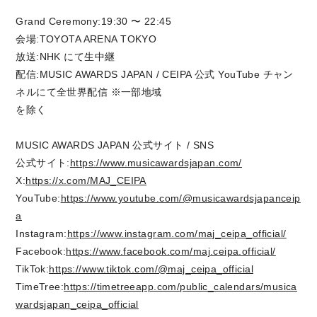
Grand Ceremony:19:30 〜 22:45
会場:TOYOTA ARENA TOKYO
放送:NHK にて生中継
配信:MUSIC AWARDS JAPAN / CEIPA 公式 YouTube チャン
ネルにて全世界配信 ※一部地域
を除く
MUSIC AWARDS JAPAN 公式サイト / SNS
公式サイト:
https://www.musicawardsjapan.com/
X:
https://x.com/MAJ_CEIPA
YouTube:
https://www.youtube.com/@musicawardsjapanceip
a
Instagram:
https://www.instagram.com/maj_ceipa_official/
Facebook:
https://www.facebook.com/maj.ceipa.official/
TikTok:
https://www.tiktok.com/@maj_ceipa_official
TimeTree:
https://timetreeapp.com/public_calendars/musica
wardsjapan_ceipa_official