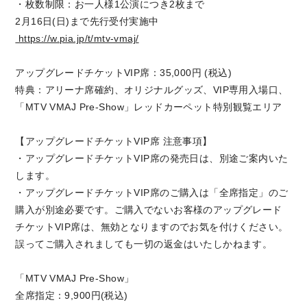
・枚数制限：お一人様1公演につき2枚まで
2月16日(日)まで先行受付実施中
https://w.pia.jp/t/mtv-vmaj/
アップグレードチケットVIP席：35,000円 (税込)
特典：アリーナ席確約、オリジナルグッズ、VIP専用入場口、
「MTV VMAJ Pre-Show」レッドカーペット特別観覧エリア
【アップグレードチケットVIP席 注意事項】
・アップグレードチケットVIP席の発売日は、別途ご案内いた
します。
・アップグレードチケットVIP席のご購入は「全席指定」のご
購入が別途必要です。ご購入でないお客様のアップグレード
チケットVIP席は、無効となりますのでお気を付けください。
誤ってご購入されましても一切の返金はいたしかねます。
「MTV VMAJ Pre-Show」
全席指定：9,900円(税込)