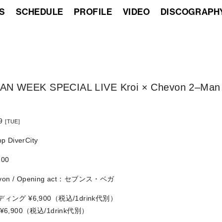
S
SCHEDULE
PROFILE
VIDEO
DISCOGRAPH
N WEEK SPECIAL LIVE Kroi × Chevon 2–Man 
9
[TUE]
p DiverCity
:00
hevon / Opening act：セブンス・ベガ
ィング ¥6,900（税込/1drink代別）
6,900（税込/1drink代別）