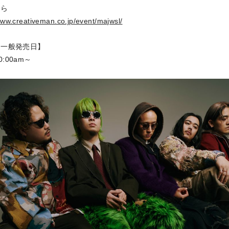
ちら
www.creativeman.co.jp/event/majwsl/
ト一般発売日】
10:00am～