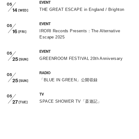
EVENT
05
14
THE GREAT ESCAPE in England / Brighton
[WED]
EVENT
05
16
IRORI Records Presents：The Alternative
[FRI]
Escape 2025
EVENT
05
25
GREENROOM FESTIVAL 20th Anniversary
[SUN]
RADIO
05
25
「BLUE IN GREEN」公開収録
[SUN]
TV
05
27
SPACE SHOWER TV「斎遊記」
[TUE]