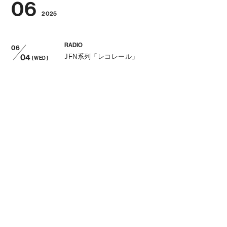
06
2025
RADIO
06
04
JFN系列「レコレール」
[WED]
EVENT
06
08
CHAGU CHAGU ROCK FESTIVAL 2025
[SUN]
LIVE
06
15
Kroi Acoustic Live 2025 / 大阪城音楽堂
[SUN]
MAGAZINE
06
16
リズム&ドラム・マガジン2025年7月号
[MON]
MAGAZINE
06
27
B-PASS 2025年8月号
[FRI]
RADIO
06