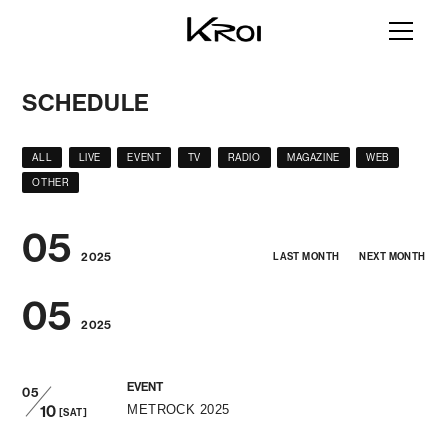
SCHEDULE
ALL
LIVE
EVENT
TV
RADIO
MAGAZINE
WEB
OTHER
05
2025
LAST MONTH
NEXT MONTH
05
2025
EVENT
05
10
METROCK 2025
[SAT]